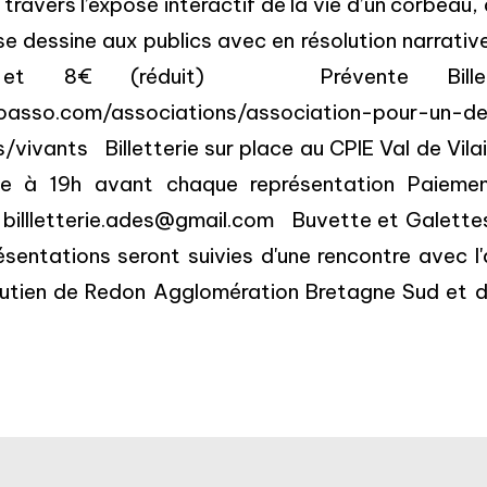
ravers l’exposé interactif de la vie d’un corbeau, 
e dessine aux publics avec en résolution narrative 
 et 8€ (réduit) Prévente Billet
loasso.com/associations/association-pour-un-de
ivants Billetterie sur place au CPIE Val de Vilain
verte à 19h avant chaque représentation Pa
 billletterie.ades@gmail.com Buvette et Galettes
sentations seront suivies d'une rencontre avec 
utien de Redon Agglomération Bretagne Sud et du