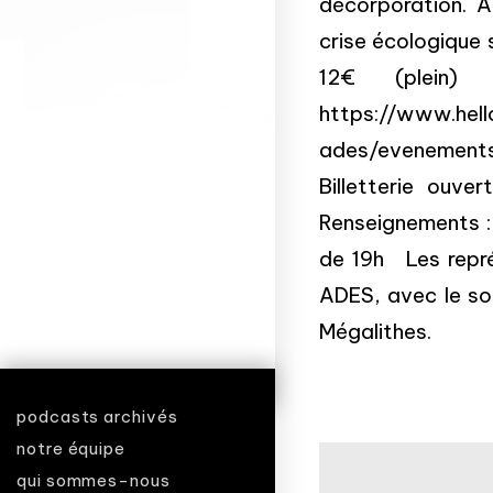
décorporation. A t
crise écologique s
12€ (plein)
https://www.hel
ades/evenements/v
Billetterie ou
Renseignements :
de 19h Les repré
ADES, avec le so
Mégalithes.
podcasts archivés
notre équipe
qui sommes-nous