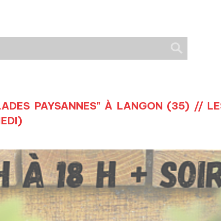
ADES PAYSANNES" À LANGON (35) // LES 
EDI)