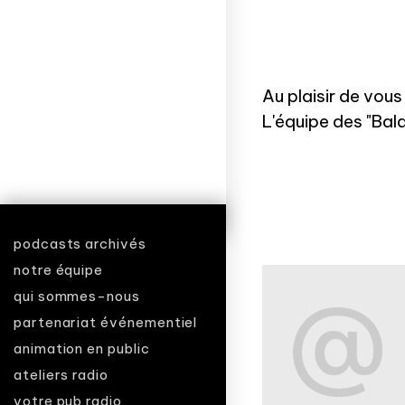
Au plaisir de vous 
L'équipe des "
Bal
podcasts archivés
notre équipe
qui sommes-nous
partenariat événementiel
animation en public
ateliers radio
votre pub radio