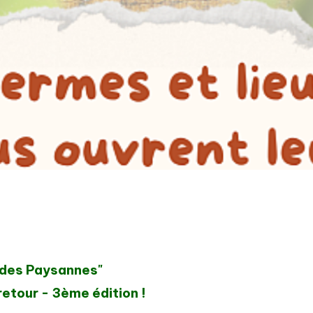
des
Paysannes"
retour - 3ème édition !