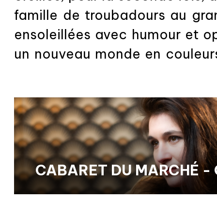
famille de troubadours au gr
ensoleillées avec humour et o
un nouveau monde en couleurs e
partir de meubles recyclés, po
l'après-midi...
en lire plus
CABARET DU MARCHÉ - G
ESTIVALE À BETTON // 
10H30-12H30 - GRATUIT