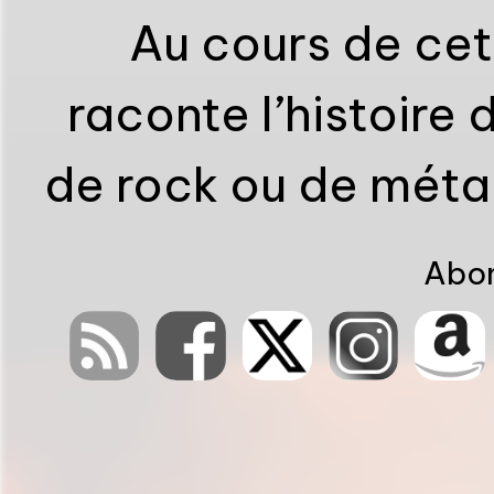
Au cours de cet
raconte l’histoire
de rock ou de métal
et les
Abon