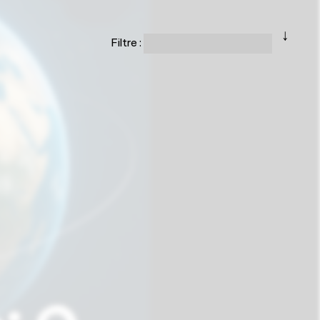
↓
Filtre :