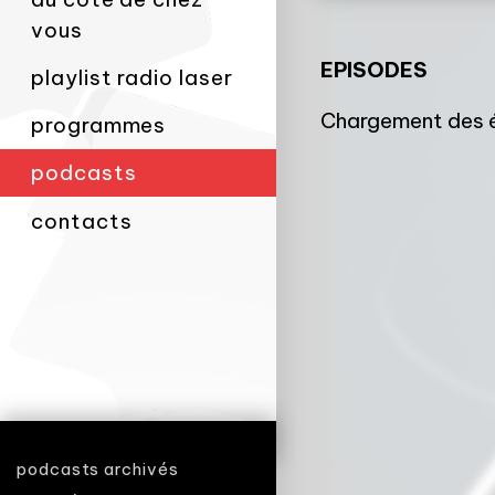
vous
EPISODES
playlist radio laser
Chargement des é
programmes
podcasts
contacts
podcasts archivés