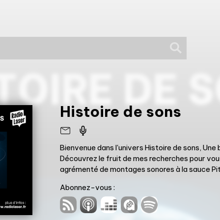
Histoire de sons
Bienvenue dans l'univers Histoire de sons, Une balade électronique mixée, progressive et planante .
Découvrez le fruit de mes recherches pour vous faire déco
agrémenté de montages sonores à la sauce Pitoune ( Vieux films, vieilles pubs, sons des années 80 , 90 ou
autres ).
Abonnez-vous :