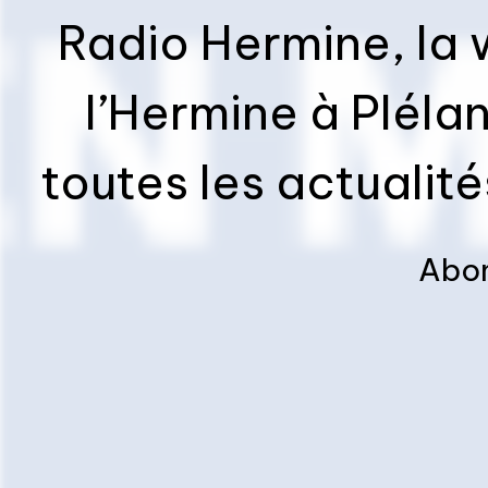
Radio Hermine, la 
l’Hermine à Pléla
toutes les actualité
de l’établisseme
Abon