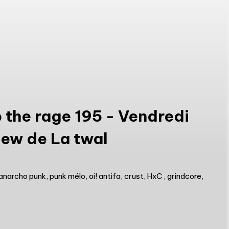
 the rage 195 - Vendredi
iew de La twal
archo punk, punk mélo, oi! antifa, crust, HxC , grindcore,