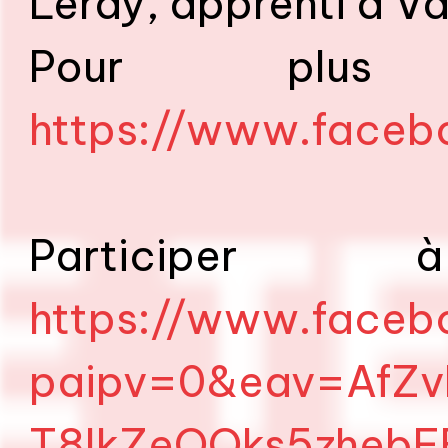
Leray, apprenti à Val
Pour plus d
https://www.faceb
Participer
https://www.faceb
paipv=0&eav=AfZ
T8IkZeOOks5zhebF