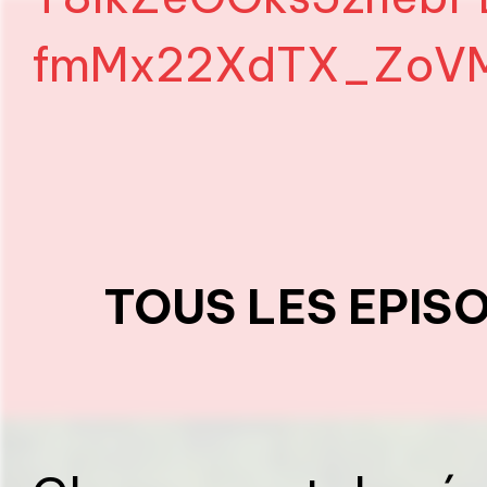
fmMx22XdTX_ZoVM
TOUS LES EPIS