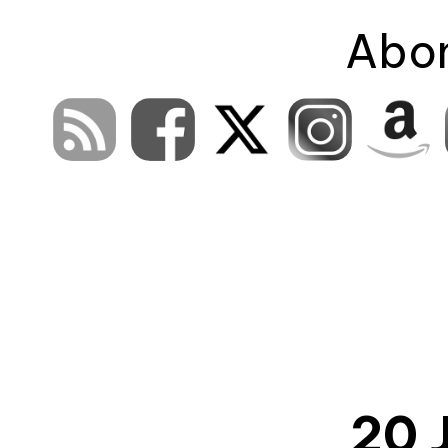
Interviews, report
Abon
20 