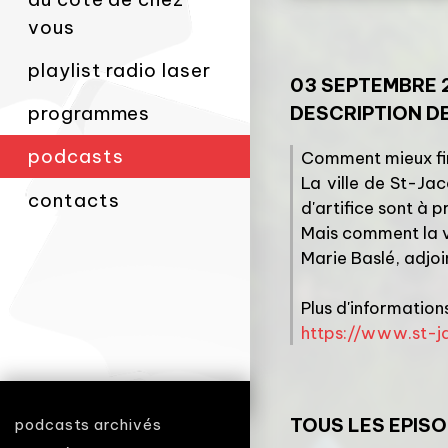
vous
playlist radio laser
03 SEPTEMBRE 
DESCRIPTION DE
programmes
podcasts
Comment mieux fini
La ville de St-Ja
contacts
d'artifice sont à p
Mais comment la vi
Marie Baslé, adjoi
Plus d'informations
https://www.st-j
TOUS LES EPIS
podcasts archivés