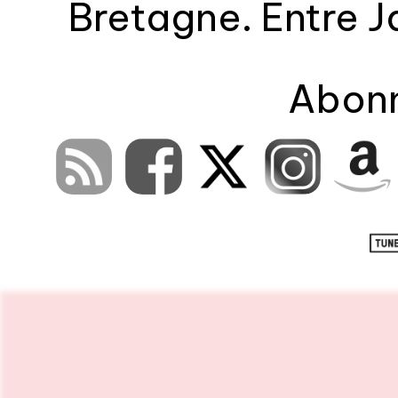
Bretagne. Entre Ja
soul... On déniche l
Abonn
on prend des nouv
musique 