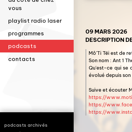
vous
playlist radio laser
09 MARS 2026
programmes
DESCRIPTION DE
podcasts
Mô'Ti Tëi est de r
contacts
Son nom : Ant 1 T
Qu'est-ce qui se 
évolué depuis son 
Suive et écouter Mô
https://www.moti
https://www.fac
https://www.inst
podcasts archivés