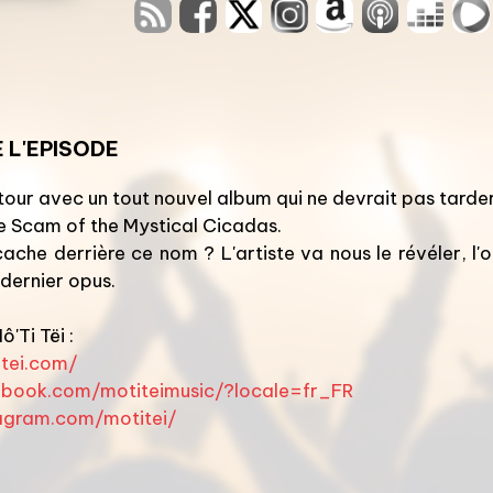
 L'EPISODE
etour avec un tout nouvel album qui ne devrait pas tarder
he Scam of the Mystical Cicadas.
cache derrière ce nom ? L'artiste va nous le révéler, 
dernier opus.
'Ti Tëi :
tei.com/
ebook.com/motiteimusic/?locale=fr_FR
agram.com/motitei/