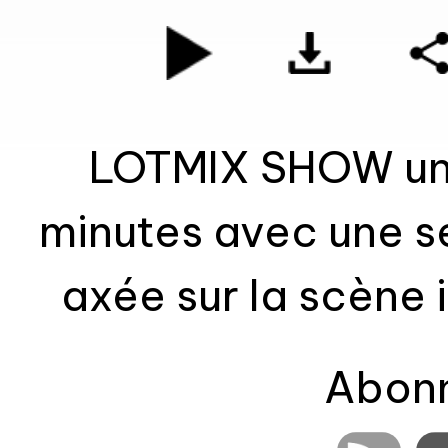
LOTMIX SHOW un 
minutes avec une s
axée sur la scène
ainsi que Tropi
Abonn
regga