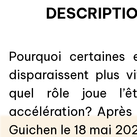
transmettre. Une bu
DESCRIPTIO
le temps d’apprendr
s’émerveiller. À é
Pourquoi certaines 
pour cultiver sa cu
disparaissent plus 
l
quel rôle joue l’
accélération? Après
Guichen le 18 mai 202