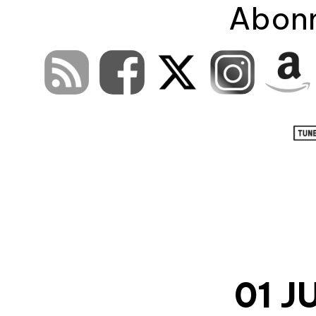
Abonn
01 J