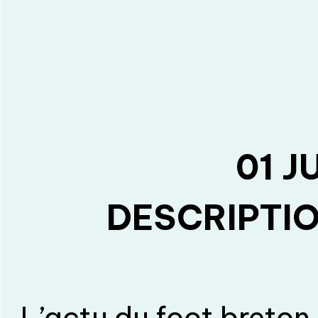
invités et du foot
bonne humeur de p
avec l’équipe du Lu
lundis 16h sur Rad
01 J
DESCRIPTIO
L’actu du foot breton