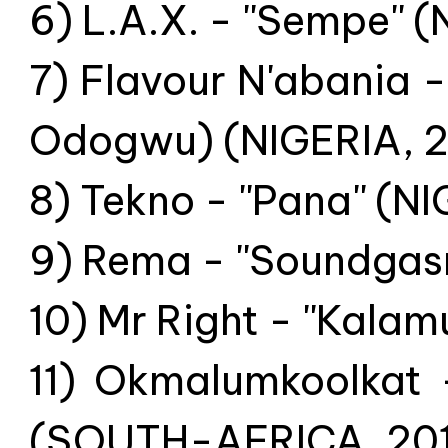
6) L.A.X. - ''Sempe''
7) Flavour N'abania -
Odogwu) (NIGERIA, 
8) Tekno - ''Pana'' (N
9) Rema - ''Soundgas
10) Mr Right - ''Kalam
11) Okmalumkoolkat -
(SOUTH-AFRICA, 20