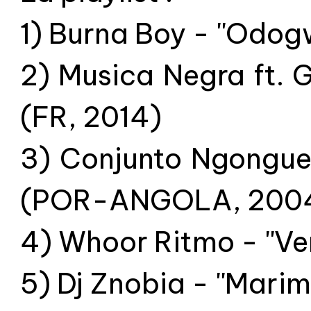
1) Burna Boy - ''Odog
2) Musica Negra ft. 
(FR, 2014)
3) Conjunto Ngonguen
(POR-ANGOLA, 200
4) Whoor Ritmo - ''Ve
5) Dj Znobia - ''Mar