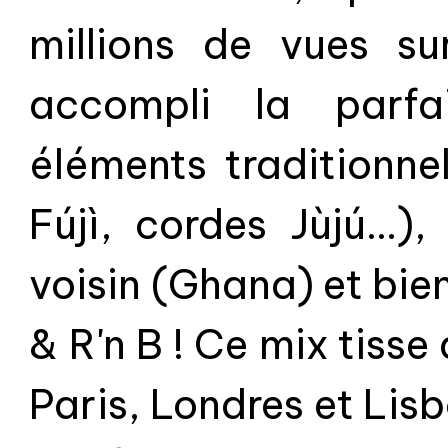
millions de vues su
accompli la parfa
éléments traditionne
Fújì, cordes Jùjú...)
voisin (Ghana) et bien
& R'n B ! Ce mix tiss
Paris, Londres et Lisb