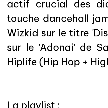
actif crucial des d
touche dancehall jam
Wizkid sur le titre 'Di
sur le 'Adonai' de Sar
Hiplife (Hip Hop + High
La playlist :