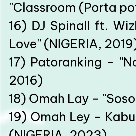
''Classroom (Porta p
16) DJ Spinall ft. Wi
Love'' (NIGERIA, 2019
17) Patoranking - ''N
2016)
18) Omah Lay - ''Soso
19) Omah Ley - Kabusa
(NIGERIA, 2023)