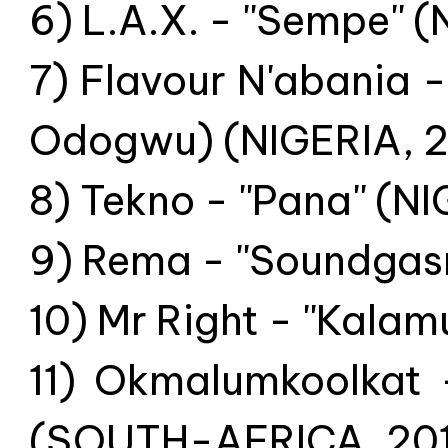
6) L.A.X. - ''Sempe''
7) Flavour N'abania -
Odogwu) (NIGERIA, 
8) Tekno - ''Pana'' (N
9) Rema - ''Soundgas
10) Mr Right - ''Kalam
11) Okmalumkoolkat -
(SOUTH-AFRICA, 20