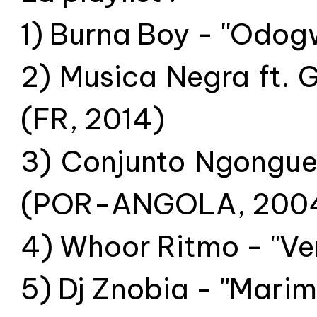
1) Burna Boy - ''Odog
2) Musica Negra ft. 
(FR, 2014)
3) Conjunto Ngonguen
(POR-ANGOLA, 200
4) Whoor Ritmo - ''Ve
5) Dj Znobia - ''Mar