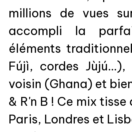
millions de vues su
accompli la parfa
éléments traditionne
Fújì, cordes Jùjú...)
voisin (Ghana) et bien
& R'n B ! Ce mix tiss
Paris, Londres et Lisb