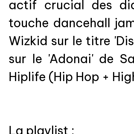
actif crucial des d
touche dancehall jam
Wizkid sur le titre 'Di
sur le 'Adonai' de Sar
Hiplife (Hip Hop + High
La playlist :