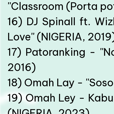
''Classroom (Porta p
16) DJ Spinall ft. Wi
Love'' (NIGERIA, 2019
17) Patoranking - ''N
2016)
18) Omah Lay - ''Soso
19) Omah Ley - Kabusa
(NIGERIA, 2023)